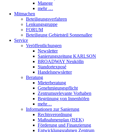
Manege
mehr …
Mitmachen
Beteiligungsverfahren
Lenkungsgruppe
FORUM
Beteiligung Gebietsteil Sonnenallee
Service
Veröffentlichungen
Newsletter
Sanierungszeitung KARLSON
BROADWAY Neukölln
Standortexposé
Handelsnewsletter
Beratung
Mieterberatung
Genehmigungspflicht
Zentrumsrelevante Vorhaben
Begrünung von Innenhöfen
mehr…
Informationen zur Sanierung
Rechtsverordnung
Maßnahmenplan (ISEK)
Förderung und Finanzierung
Entwicklungsrahmen Zentrum