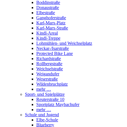
Boddinstraße
Donaustraße
Elbestraße
Ganghoferstraße
Karl-Marx-Platz
Karl-Marx-Straße
Kindl-Areal
Kindl-Treppe
Lohmühlen- und Weichselplatz
Neckar-/Isarstraße
Protected Bike Lane
Richardstraße
Rollbergstraße
Weichselstraße
Weigandufer
Weserstraße
Wildenbruchplatz
mehr …
Sport- und Spielplätze
Reuterstraße 10
Sportplatz Maybachufer
mehr …
Schule und Jugend
Elbe-Schule
Blueberry