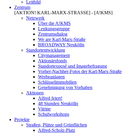
Leitbild
Zentrum
[AKTION! KARL-MARX-STRASSE] - [A!KMS]
Netzwerk
Über die A!KMS
Lenkungsgruppe
Zentrumsdialog
We are Karl-Marx-Straße
BROADWAY Neukölln
Standortentwicklung
Citymanagement
Aktionärsfonds
Standortexposé und Imagebefragung
Vorher-Nachher-Fotos der Karl-Marx-Straße
Werbeanlagen
Schlüsselimmobilien
Genehmigung von Vorhaben
Aktionen
Alfred feiert!
48 Stunden Neukölln
Vitrine
Schulworkshops
Projekte
Straßen, Plätze und Grünflächen
Alfred-Scholz-Platz