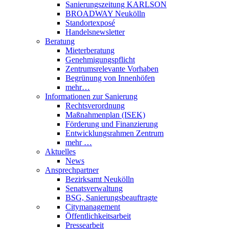
Sanierungszeitung KARLSON
BROADWAY Neukölln
Standortexposé
Handelsnewsletter
Beratung
Mieterberatung
Genehmigungspflicht
Zentrumsrelevante Vorhaben
Begrünung von Innenhöfen
mehr…
Informationen zur Sanierung
Rechtsverordnung
Maßnahmenplan (ISEK)
Förderung und Finanzierung
Entwicklungsrahmen Zentrum
mehr …
Aktuelles
News
Ansprechpartner
Bezirksamt Neukölln
Senatsverwaltung
BSG, Sanierungsbeauftragte
Citymanagement
Öffentlichkeitsarbeit
Pressearbeit