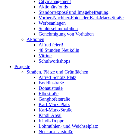
Citymanagement
Aktionärsfonds
Standortexposé und Imagebefragung
Vorher-Nachher-Fotos der Karl-Marx-Straße
Werbeanlagen
Schlüsselimmobilien
Genehmigung von Vorhaben
Aktionen
Alfred feiert!
48 Stunden Neukölln
Vitrine
Schulworkshops
Projekte
Straßen, Plätze und Grünflächen
Alfred-Scholz-Platz
Boddinstraße
Donaustraße
Elbestraße
Ganghoferstraße
Karl-Marx-Platz
Karl-Marx-Straße
Kindl-Areal
Kindl-Treppe
Lohmühlen- und Weichselplatz
Neckar-/Isarstraße