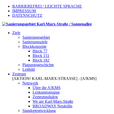
BARRIEREFREI / LEICHTE SPRACHE
IMPRESSUM
DATENSCHUTZ
Ziele
Sanierungsgebiet
Sanierungsziele
Blockkonzepte
Block 77
Block 151
Block 182
Planungsgeschichte
Leitbild
Zentrum
[AKTION! KARL-MARX-STRASSE] - [A!KMS]
Netzwerk
Über die A!KMS
Lenkungsgruppe
Zentrumsdialog
We are Karl-Marx-Straße
BROADWAY Neukölln
Standortentwicklung