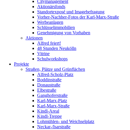
Citymanagement
Aktionärsfonds
Standortexposé und Imagebefragung
Vorher-Nachher-Fotos der Karl-Marx-Straße
Werbeanlagen
Schlüsselimmobilien
Genehmigung von Vorhaben
Aktionen
Alfred feiert!
48 Stunden Neukölln
Vitrine
Schulworkshops
Projekte
Straßen, Plätze und Grünflächen
Alfred-Scholz-Platz
Boddinstraße
Donaustraße
Elbestraße
Ganghoferstraße
Karl-Marx-Platz
Karl-Marx-Straße
Kindl-Areal
Kindl-Treppe
Lohmühlen- und Weichselplatz
Neckar-/Isarstraße