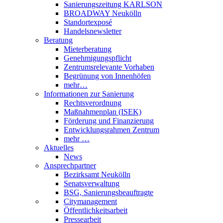
Sanierungszeitung KARLSON
BROADWAY Neukölln
Standortexposé
Handelsnewsletter
Beratung
Mieterberatung
Genehmigungspflicht
Zentrumsrelevante Vorhaben
Begrünung von Innenhöfen
mehr…
Informationen zur Sanierung
Rechtsverordnung
Maßnahmenplan (ISEK)
Förderung und Finanzierung
Entwicklungsrahmen Zentrum
mehr …
Aktuelles
News
Ansprechpartner
Bezirksamt Neukölln
Senatsverwaltung
BSG, Sanierungsbeauftragte
Citymanagement
Öffentlichkeitsarbeit
Pressearbeit