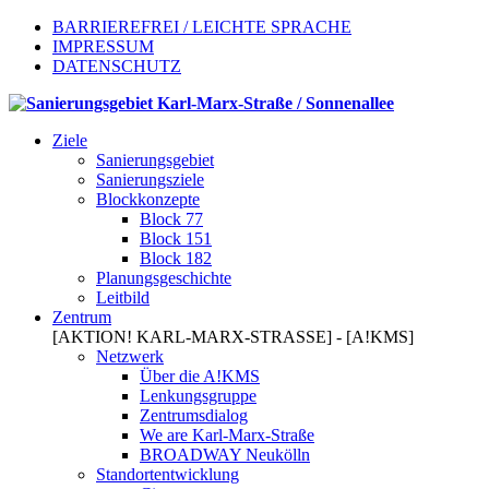
BARRIEREFREI / LEICHTE SPRACHE
IMPRESSUM
DATENSCHUTZ
Ziele
Sanierungsgebiet
Sanierungsziele
Blockkonzepte
Block 77
Block 151
Block 182
Planungsgeschichte
Leitbild
Zentrum
[AKTION! KARL-MARX-STRASSE] - [A!KMS]
Netzwerk
Über die A!KMS
Lenkungsgruppe
Zentrumsdialog
We are Karl-Marx-Straße
BROADWAY Neukölln
Standortentwicklung