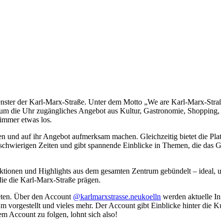
fenster der Karl-Marx-Straße. Unter dem Motto „We are Karl-Marx-Stra
nd um die Uhr zugängliches Angebot aus Kultur, Gastronomie, Shoppin
 immer etwas los.
n und auf ihr Angebot aufmerksam machen. Gleichzeitig bietet die Pla
 schwierigen Zeiten und gibt spannende Einblicke in Themen, die das
tionen und Highlights aus dem gesamten Zentrum gebündelt – ideal, 
die die Karl-Marx-Straße prägen.
reten. Über den Account
@karlmarxstrasse.neukoelln
werden aktuelle In
vorgestellt und vieles mehr. Der Account gibt Einblicke hinter die Ku
m Account zu folgen, lohnt sich also!