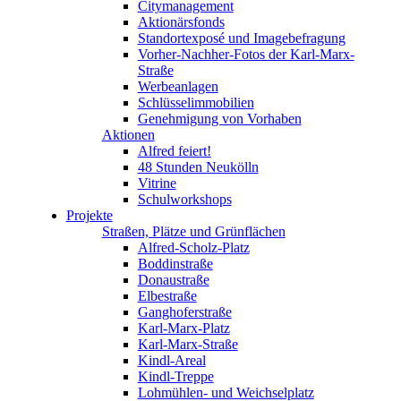
Citymanagement
Aktionärsfonds
Standortexposé und Imagebefragung
Vorher-Nachher-Fotos der Karl-Marx-
Straße
Werbeanlagen
Schlüsselimmobilien
Genehmigung von Vorhaben
Aktionen
Alfred feiert!
48 Stunden Neukölln
Vitrine
Schulworkshops
Projekte
Straßen, Plätze und Grünflächen
Alfred-Scholz-Platz
Boddinstraße
Donaustraße
Elbestraße
Ganghoferstraße
Karl-Marx-Platz
Karl-Marx-Straße
Kindl-Areal
Kindl-Treppe
Lohmühlen- und Weichselplatz