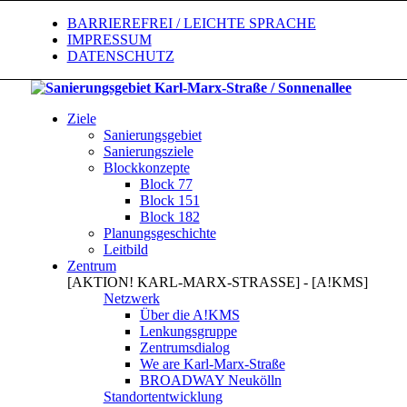
BARRIEREFREI / LEICHTE SPRACHE
IMPRESSUM
DATENSCHUTZ
Ziele
Sanierungsgebiet
Sanierungsziele
Blockkonzepte
Block 77
Block 151
Block 182
Planungsgeschichte
Leitbild
Zentrum
[AKTION! KARL-MARX-STRASSE] - [A!KMS]
Netzwerk
Über die A!KMS
Lenkungsgruppe
Zentrumsdialog
We are Karl-Marx-Straße
BROADWAY Neukölln
Standortentwicklung