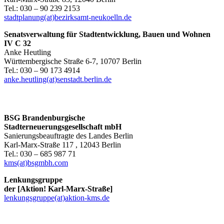
Tel.: 030 – 90 239 2153
stadtplanung(at)bezirksamt-neukoelln.de
Senatsverwaltung für Stadtentwicklung, Bauen und Wohnen
IV C 32
Anke Heutling
Württembergische Straße 6-7, 10707 Berlin
Tel.: 030 – 90 173 4914
anke.heutling(at)senstadt.berlin.de
BSG Brandenburgische
Stadterneuerungsgesellschaft mbH
Sanierungsbeauftragte des Landes Berlin
Karl-Marx-Straße 117 , 12043 Berlin
Tel.: 030 – 685 987 71
kms(at)bsgmbh.com
Lenkungsgruppe
der [Aktion! Karl-Marx-Straße]
lenkungsgruppe(at)aktion-kms.de