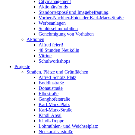
Citymanagement
Aktionärsfonds
Standortexposé und Imagebefragung
Vorher-Nachher-Fotos der Karl-Marx-Straße
Werbeanlagen
Schlüsselimmobilien
Genehmigung von Vorhaben
Aktionen
Alfred feiert!
48 Stunden Neukölln
Vitrine
Schulworkshops
Projekte
Straßen, Plätze und Grünflächen
Alfred-Scholz-Platz
Boddinstraße
Donaustraße
Elbestraße
Ganghoferstraße
Karl-Marx-Platz
Karl-Marx-Straße
Kindl-Areal
Kindl-Treppe
Lohmühlen- und Weichselplatz
Neckar-/Isarstraße