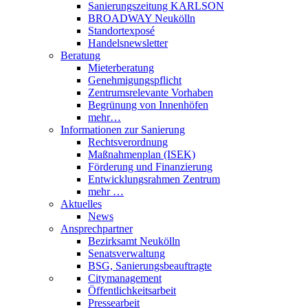
Sanierungszeitung KARLSON
BROADWAY Neukölln
Standortexposé
Handelsnewsletter
Beratung
Mieterberatung
Genehmigungspflicht
Zentrumsrelevante Vorhaben
Begrünung von Innenhöfen
mehr…
Informationen zur Sanierung
Rechtsverordnung
Maßnahmenplan (ISEK)
Förderung und Finanzierung
Entwicklungsrahmen Zentrum
mehr …
Aktuelles
News
Ansprechpartner
Bezirksamt Neukölln
Senatsverwaltung
BSG, Sanierungsbeauftragte
Citymanagement
Öffentlichkeitsarbeit
Pressearbeit