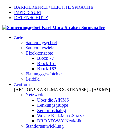
BARRIEREFREI / LEICHTE SPRACHE
IMPRESSUM
DATENSCHUTZ
Ziele
Sanierungsgebiet
Sanierungsziele
Blockkonzepte
Block 77
Block 151
Block 182
Planungsgeschichte
Leitbild
Zentrum
[AKTION! KARL-MARX-STRASSE] - [A!KMS]
Netzwerk
Über die A!KMS
Lenkungsgruppe
Zentrumsdialog
We are Karl-Marx-Straße
BROADWAY Neukölln
Standortentwicklung