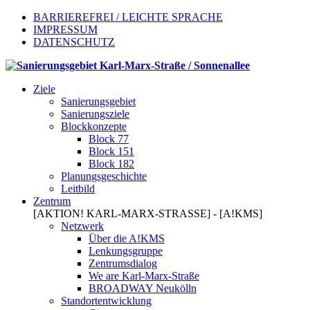
BARRIEREFREI / LEICHTE SPRACHE
IMPRESSUM
DATENSCHUTZ
Ziele
Sanierungsgebiet
Sanierungsziele
Blockkonzepte
Block 77
Block 151
Block 182
Planungsgeschichte
Leitbild
Zentrum
[AKTION! KARL-MARX-STRASSE] - [A!KMS]
Netzwerk
Über die A!KMS
Lenkungsgruppe
Zentrumsdialog
We are Karl-Marx-Straße
BROADWAY Neukölln
Standortentwicklung