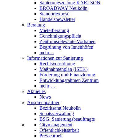
Sanierungszeitung KARLSON
BROADWAY Neukölln
Standortexposé
Handelsnewsletter
Beratung
Mieterberatung
Genehmigungspflicht
Zentrumsrelevante Vorhaben
Begrünung von Innenhöfen
mehr…
Informationen zur Sanierung
Rechtsverordnung
Maßnahmenplan (ISEK)
Förderung und Finanzierung
Entwicklungsrahmen Zentrum
mehr …
Aktuelles
News
Ansprechpartner
Bezirksamt Neukölln
Senatsverwaltung
BSG, Sanierungsbeauftragte
Citymanagement
Öffentlichkeitsarbeit
Pressearbeit