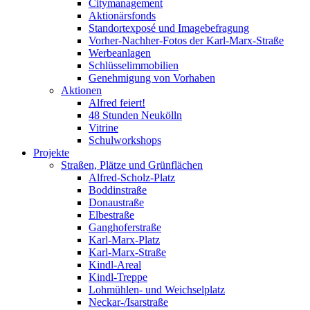
Citymanagement
Aktionärsfonds
Standortexposé und Imagebefragung
Vorher-Nachher-Fotos der Karl-Marx-Straße
Werbeanlagen
Schlüsselimmobilien
Genehmigung von Vorhaben
Aktionen
Alfred feiert!
48 Stunden Neukölln
Vitrine
Schulworkshops
Projekte
Straßen, Plätze und Grünflächen
Alfred-Scholz-Platz
Boddinstraße
Donaustraße
Elbestraße
Ganghoferstraße
Karl-Marx-Platz
Karl-Marx-Straße
Kindl-Areal
Kindl-Treppe
Lohmühlen- und Weichselplatz
Neckar-/Isarstraße