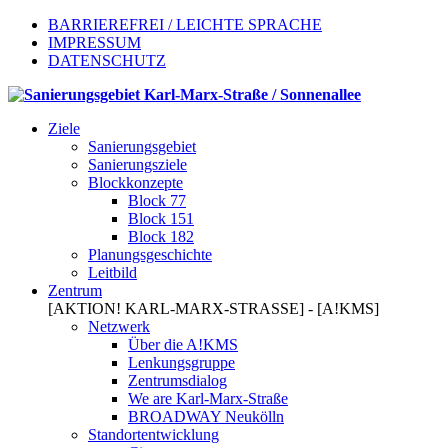
BARRIEREFREI / LEICHTE SPRACHE
IMPRESSUM
DATENSCHUTZ
Ziele
Sanierungsgebiet
Sanierungsziele
Blockkonzepte
Block 77
Block 151
Block 182
Planungsgeschichte
Leitbild
Zentrum
[AKTION! KARL-MARX-STRASSE] - [A!KMS]
Netzwerk
Über die A!KMS
Lenkungsgruppe
Zentrumsdialog
We are Karl-Marx-Straße
BROADWAY Neukölln
Standortentwicklung