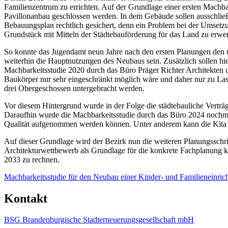
Familienzentrum zu errichten. Auf der Grundlage einer ersten Machbar
Pavillonanbau geschlossen werden. In dem Gebäude sollen ausschließl
Bebauungsplan rechtlich gesichert, denn ein Problem bei der Umsetz
Grundstück mit Mitteln der Städtebauförderung für das Land zu erwe
So konnte das Jugendamt neun Jahre nach den ersten Planungen den u
weiterhin die Hauptnutzungen des Neubaus sein. Zusätzlich sollen hi
Machbarkeitsstudie 2020 durch das Büro Präger Richter Architekten um
Baukörper nur sehr eingeschränkt möglich wäre und daher nur zu Laste
drei Obergeschossen untergebracht werden.
Vor diesem Hintergrund wurde in der Folge die städtebauliche Verträ
Daraufhin wurde die Machbarkeitsstudie durch das Büro 2024 nochmal
Qualität aufgenommen werden können. Unter anderem kann die Kita 
Auf dieser Grundlage wird der Bezirk nun die weiteren Planungsschri
Architekturwettbewerb als Grundlage für die konkrete Fachplanung ka
2033 zu rechnen.
Machbarkeitsstudie für den Neubau einer Kinder- und Familieneinri
Kontakt
BSG Brandenburgische Stadterneuerungsgesellschaft mbH