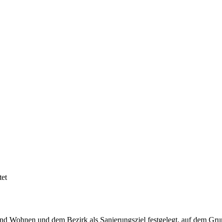
tet
und Wohnen und dem Bezirk als Sanierungsziel festgelegt, auf dem Gr