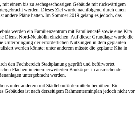
ist, mit einem bis zu sechsgeschossigen Gebäude mit rückwärtigem
untergebracht werden. Dieses Ziel wurde nachfolgend durch einen
hst andere Pläne hatten. Im Sommer 2019 gelang es jedoch, das
ebnis werden ein Familienzentrum mit Familiencafé sowie eine Kita
sche Dienst Nord-Neukölln einziehen. Auf dieser Grundlage wurde die
 die Unterbringung der erforderlichen Nutzungen in dem geplanten
alisiert werden könnte; unter anderem müsste die geplante Kita in
urch den Fachbereich Stadtplanung geprüft und befürwortet.
ichen Flächen in einem erweiterten Baukörper in ausreichender
ßenanlagen untergebracht werden.
abens unter anderem mit Städtebaufördermitteln bemühen. Ein
des Gebäudes ist nach derzeitigem Rahmenterminplan jedoch nicht vor