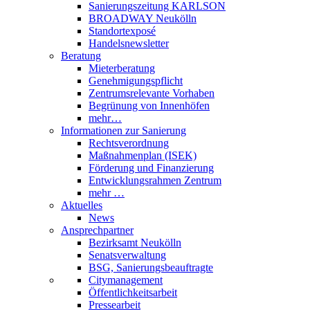
Sanierungszeitung KARLSON
BROADWAY Neukölln
Standortexposé
Handelsnewsletter
Beratung
Mieterberatung
Genehmigungspflicht
Zentrumsrelevante Vorhaben
Begrünung von Innenhöfen
mehr…
Informationen zur Sanierung
Rechtsverordnung
Maßnahmenplan (ISEK)
Förderung und Finanzierung
Entwicklungsrahmen Zentrum
mehr …
Aktuelles
News
Ansprechpartner
Bezirksamt Neukölln
Senatsverwaltung
BSG, Sanierungsbeauftragte
Citymanagement
Öffentlichkeitsarbeit
Pressearbeit