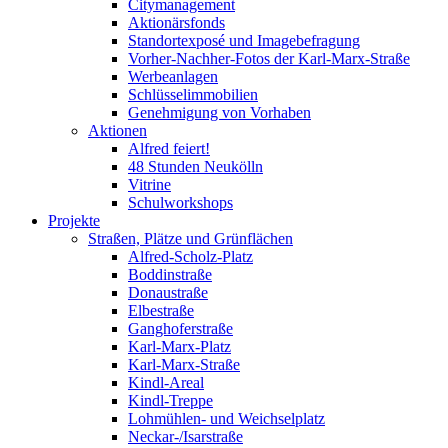
Citymanagement
Aktionärsfonds
Standortexposé und Imagebefragung
Vorher-Nachher-Fotos der Karl-Marx-Straße
Werbeanlagen
Schlüsselimmobilien
Genehmigung von Vorhaben
Aktionen
Alfred feiert!
48 Stunden Neukölln
Vitrine
Schulworkshops
Projekte
Straßen, Plätze und Grünflächen
Alfred-Scholz-Platz
Boddinstraße
Donaustraße
Elbestraße
Ganghoferstraße
Karl-Marx-Platz
Karl-Marx-Straße
Kindl-Areal
Kindl-Treppe
Lohmühlen- und Weichselplatz
Neckar-/Isarstraße