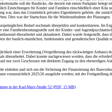
keitsstudie soll die Baulücke, die derzeit mit einem Parkplatz belegt 
ich Einrichtungen für Kinder und Familien einschließlich einer Kita 
ung war, dass das Grundstück privaten Eigentümern gehörte, die zunäc
rben. Dies war der Startschuss für die Wiederaufnahme der Planungen.
rsprünglichen Bedarf nochmals überprüfen und konkretisieren. Im Erg
er eine Familienberatungsstelle und der Kinder- und Jugendpsychiatri
fassend überarbeitet und aktualisiert. Dabei wurde festgestellt, dass
n der baulich-räumlichen, funktionalen und gestalterischen Qualität re
glichkeit einer Erweiterung (Vergrößerung des rückwärtigen Anbaus) d
s überarbeitet. Dabei konnte nachgewiesen werden, dass die erforderl
auf nur zwei Geschossen mit direktem Zugang zu den ebenerdigen Au
tte einleiten und sich um die Sicherung der Finanzierung des Bauvorh
nn voraussichtlich 2025/26 ausgelobt werden; mit der Fertigstellung 
chtung in der Karl-Marx-Straße 52 (PDF, 15 MB)