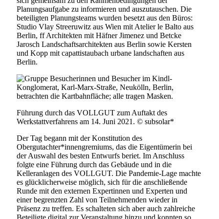
sich gemeinsam zu den Rahmenbedingungen der
Planungsaufgabe zu informieren und auszutauschen. Die
beteiligten Planungsteams wurden besetzt aus den Büros:
Studio Vlay Streeruwitz aus Wien mit Atelier le Balto aus
Berlin, ff Architekten mit Häfner Jimenez und Betcke
Jarosch Landschaftsarchitekten aus Berlin sowie Kersten
und Kopp mit capattistaubach urbane landschaften aus
Berlin.
Führung durch das VOLLGUT zum Auftakt des
Werkstattverfahrens am 14. Juni 2021. © subsolar*
Der Tag begann mit der Konstitution des
Obergutachter*innengremiums, das die Eigentümerin bei
der Auswahl des besten Entwurfs beriet. Im Anschluss
folgte eine Führung durch das Gebäude und in die
Kelleranlagen des VOLLGUT. Die Pandemie-Lage machte
es glücklicherweise möglich, sich für die anschließende
Runde mit den externen Expertinnen und Experten und
einer begrenzten Zahl von Teilnehmenden wieder in
Präsenz zu treffen. Es schalteten sich aber auch zahlreiche
Beteiligte digital zur Veranstaltung hinzu und konnten so