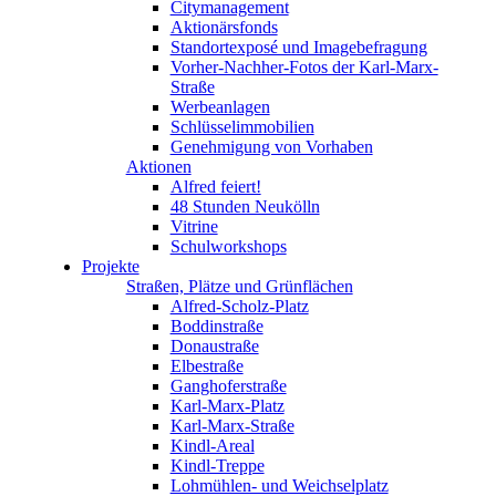
Citymanagement
Aktionärsfonds
Standortexposé und Imagebefragung
Vorher-Nachher-Fotos der Karl-Marx-
Straße
Werbeanlagen
Schlüsselimmobilien
Genehmigung von Vorhaben
Aktionen
Alfred feiert!
48 Stunden Neukölln
Vitrine
Schulworkshops
Projekte
Straßen, Plätze und Grünflächen
Alfred-Scholz-Platz
Boddinstraße
Donaustraße
Elbestraße
Ganghoferstraße
Karl-Marx-Platz
Karl-Marx-Straße
Kindl-Areal
Kindl-Treppe
Lohmühlen- und Weichselplatz