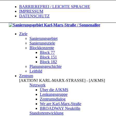
BARRIEREFREI / LEICHTE SPRACHE
IMPRESSUM
DATENSCHUTZ
Ziele
Sanierungsgebiet
Sanierungsziele
Blockkonzepte
Block 77
Block 151
Block 182
Planungsgeschichte
Leitbild
Zentrum
[AKTION! KARL-MARX-STRASSE] - [A!KMS]
Netzwerk
Über die A!KMS
Lenkungsgruppe
Zentrumsdialog
We are Karl-Marx-Straße
BROADWAY Neukölln
Standortentwicklung