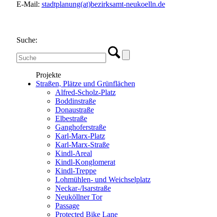
E-Mail:
stadtplanung(at)bezirksamt-neukoelln.de
Suche:
Projekte
Straßen, Plätze und Grünflächen
Alfred-Scholz-Platz
Boddinstraße
Donaustraße
Elbestraße
Ganghoferstraße
Karl-Marx-Platz
Karl-Marx-Straße
Kindl-Areal
Kindl-Konglomerat
Kindl-Treppe
Lohmühlen- und Weichselplatz
Neckar-/Isarstraße
Neuköllner Tor
Passage
Protected Bike Lane