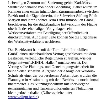
Lebendigen Zentrum und Sanierungsgebiet Karl-Marx-
Straße/Sonnenallee von hoher Bedeutung. Daher wurde im
Rahmen einer engen inhaltlichen Zusammenarbeit zwischen
Bezirk und der Eigentümerin, der Schweizer Stiftung Edith
Maryon und ihrer Tochter Terra Libra Immobilien GmbH,
beschlossen, für die städtebauliche Entwicklung der Fläche
oberhalb des ehemaligen Vollgutlagers ein
Werkstattverfahren mit Beteiligung der Öffentlichkeit
durchzuführen. Auf dieser Seite können Sie die Ergebnisse
des Werkstattverfahrens nachlesen.
Das Bezirksamt hatte mit der Terra Libra Immobilien
GmbH einen städtebaulichen Vertrag geschlossen mit dem
Bestreben, verbindliche Regelungen zu treffen, wie der
Siegerentwurf „KINDL-Hallen“ umzusetzen ist. Der
Vertrag sollte Planungs- und Genehmigungssicherheit für
beide Seiten schaffen. Aufgrund der Absage der Waldorf-
Schule als einer der vorgesehenen Ankernutzer wurden die
Planungen in Abstimmung mit dem Bezirksamt noch einmal
überarbeitet. Das Nutzungsspektrum mit überwiegend
gemeinnützigen und gemeinwohlorientierten Nutzungen
bleibt jedoch erhalten (Näheres siehe unter
www.vollgut.berlin
).