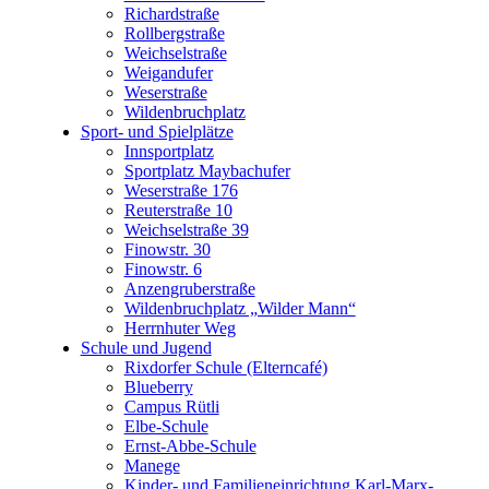
Richardstraße
Rollbergstraße
Weichselstraße
Weigandufer
Weserstraße
Wildenbruchplatz
Sport- und Spielplätze
Innsportplatz
Sportplatz Maybachufer
Weserstraße 176
Reuterstraße 10
Weichselstraße 39
Finowstr. 30
Finowstr. 6
Anzengruberstraße
Wildenbruchplatz „Wilder Mann“
Herrnhuter Weg
Schule und Jugend
Rixdorfer Schule (Elterncafé)
Blueberry
Campus Rütli
Elbe-Schule
Ernst-Abbe-Schule
Manege
Kinder- und Familieneinrichtung Karl-Marx-